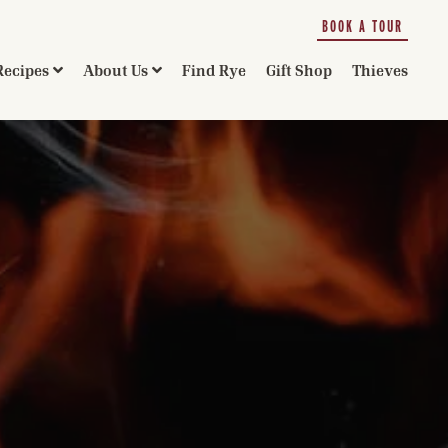
BOOK A TOUR
Recipes
About Us
Find Rye
Gift Shop
Thieves