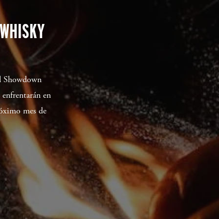
 WHISKY
ail Showdown
 enfrentarán en
próximo mes de