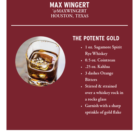
MAX WINGERT
'@MAXWINGERT
HOUSTON, TEXAS
THE POTENTE GOLD
1 oz. Sagamore Spirit
Rye Whiskey
0.5 oz. Cointreau
.25 oz. Kahlua
3 dashes Orange
Bitters
Stirred & strained
over a whiskey rock in
a rocks glass
Garnish with a sharp
sprinkle of gold flake