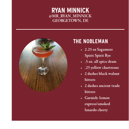
RYAN MINNICK
@MR_RYAN_MINNICK
GEORGETOWN, DE
THE NOBLEMAN
2.25 oz Sagamore
Spirit Spirit Rye
.5 oz. all spice dram
.25 yellow chartreuse
2 dashes black walnut
bitters
2 dashes ancient trade
bitters
Garnish: lemon
express/smoked
luxardo cherry